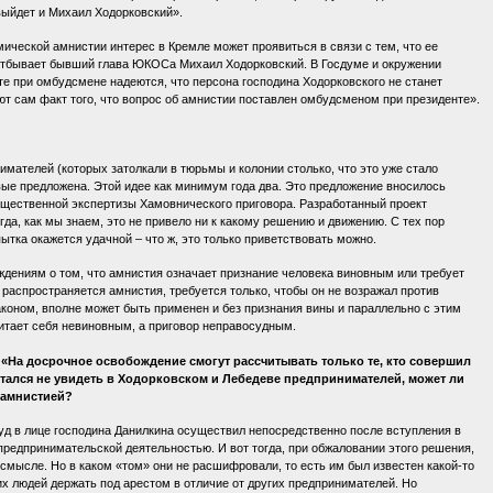
выйдет и Михаил Ходорковский».
мической амнистии интерес в Кремле может проявиться в связи с тем, что ее
 отбывает бывший глава ЮКОСа Михаил Ходорковский. В Госдуме и окружении
е при омбудсмене надеются, что персона господина Ходорковского не станет
т сам факт того, что вопрос об амнистии поставлен омбудсменом при президенте».
имателей (которых затолкали в тюрьмы и колонии столько, что это уже стало
ые предложена. Этой идее как минимум года два. Это предложение вносилось
бщественной экспертизы Хамовнического приговора. Разработанный проект
да, как мы знаем, это не привело ни к какому решению и движению. С тех пор
ытка окажется удачной – что ж, это только приветствовать можно.
ждениям о том, что амнистия означает признание человека виновным или требует
го распространяется амнистия, требуется только, чтобы он не возражал против
законом, вполне может быть применен и без признания вины и параллельно с этим
итает себя невиновным, а приговор неправосудным.
: «На досрочное освобождение смогут рассчитывать только те, кто совершил
тался не увидеть в Ходорковском и Лебедеве предпринимателей, может ли
й амнистией?
уд в лице господина Данилкина осуществил непосредственно после вступления в
предпринимательской деятельностью. И вот тогда, при обжаловании этого решения,
 смысле. Но в каком «том» они не расшифровали, то есть им был известен какой-то
х людей держать под арестом в отличие от других предпринимателей. Но