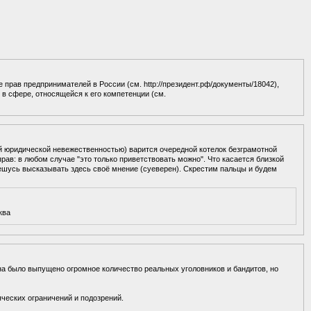
 прав предпринимателей в России (см. http://президент.рф/документы/18042),
в сфере, относящейся к его компетенции (см.
й юридической невежественностью) варится очередной котелок безграмотной
ав: в любом случае "это только приветствовать можно". Что касается близкой
решусь высказывать здесь своё мнение (суеверен). Скрестим пальцы и будем
ква
на было выпущено огромное количество реальных уголовников и бандитов, но
яческих ограничений и подозрений.