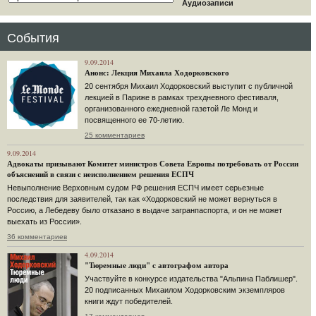
Аудиозаписи
События
9.09.2014
Анонс: Лекция Михаила Ходорковского
20 сентября Михаил Ходорковский выступит с публичной
лекцией в Париже в рамках трехдневного фестиваля,
организованного ежедневной газетой Ле Монд и
посвященного ее 70-летию.
25 комментариев
9.09.2014
Адвокаты призывают Комитет министров Совета Европы потребовать от России
объяснений в связи с неисполнением решения ЕСПЧ
Невыполнение Верховным судом РФ решения ЕСПЧ имеет серьезные
последствия для заявителей, так как «Ходорковский не может вернуться в
Россию, а Лебедеву было отказано в выдаче загранпаспорта, и он не может
выехать из России».
36 комментариев
4.09.2014
"Тюремные люди" с автографом автора
Участвуйте в конкурсе издательства "Альпина Паблишер".
20 подписанных Михаилом Ходорковским экземпляров
книги ждут победителей.