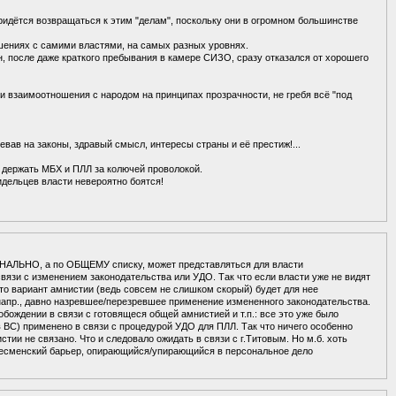
 придётся возвращаться к этим "делам", поскольку они в огромном большинстве
шениях с самими властями, на самых разных уровнях.
н, после даже краткого пребывания в камере СИЗО, сразу отказался от хорошего
и взаимоотношения с народом на принципах прозрачности, не гребя всё "под
евав на законы, здравый смысл, интересы страны и её престиж!...
 держать МБХ и ПЛЛ за колючей проволокой.
идельцев власти невероятно боятся!
ОНАЛЬНО, а по ОБЩЕМУ списку, может представляться для власти
вязи с изменением законодательства или УДО. Так что если власти уже не видят
вариант амнистии (ведь совсем не слишком скорый) будет для нее
 напр., давно назревшее/перезревшее применение измененного законодательства.
обождении в связи с готовящеся общей амнистией и т.п.: все это уже было
 ВС) применено в связи с процедурой УДО для ПЛЛ. Так что ничего особенно
стии не связано. Что и следовало ожидать в связи с г.Титовым. Но м.б. хоть
несменский барьер, опирающийся/упирающийся в персональное дело