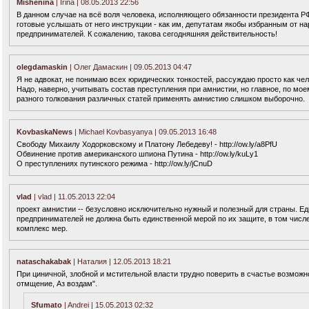
Mishenina
| Irina | 08.05.2013 22:56
В данном случае на всё воля человека, исполняющего обязанности президента РФ.
готовые услышать от него инструкции - как им, депутатам якобы избранным от на
предпринимателей. К сожалению, такова сегодняшняя действительность!
olegdamaskin
| Олег Дамаскин | 09.05.2013 04:47
Я не адвокат, не понимаю всех юридических тонкостей, рассуждаю просто как чел
Надо, наверно, учитывать состав преступления при амнистии, но главное, по моем
разного толкования различных статей применять амнистию слишком выборочно.
KovbaskaNews
| Michael Kovbasyanya | 09.05.2013 16:48
Свободу Михаилу Ходорковскому и Платону Лебедеву! - http://ow.ly/a8PfU
Обвинение против американского шпиона Путина - http://ow.ly/kuLy1
О преступлениях путинского режима - http://ow.ly/jCnuD
vlad
| vlad | 11.05.2013 22:04
проект амнистии -- безусловно исключительно нужный и полезный для страны. Ед
предпринимателей не должна быть единственной мерой по их защите, в том числе
комплекс мер.
nataschakabak
| Наталия | 12.05.2013 18:21
При циничной, злобной и мстительной власти трудно поверить в счастье возмож
отмщение, Аз воздам".
Sfumato
| Andrei | 15.05.2013 02:32