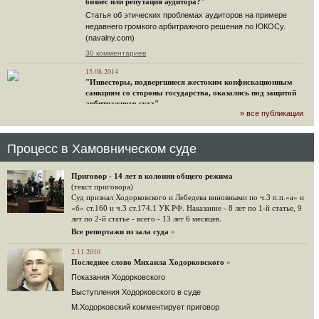
бизнес или репутация аудитора?"
Статья об этических проблемах аудиторов на примере
недавнего громкого арбитражного решения по ЮКОСу.
(navalny.com)
30 комментариев
15.08.2014
"Инвесторы, подвергшиеся жестоким конфискационным
санкциям со стороны государства, оказались под защитой
арбитражного суда"
» все публикации
Швейцарская газета "Neue Zuercher Zeitung" о гаагском
судебном решении.
48 комментариев
Процесс в Хамовническом суде
14.08.2014
Не исключил
Приговор - 14 лет в колонии общего режима
Владимир Путин допускает, что Россия может выйти из-под юрисдикции ЕСПЧ.
(текст приговора)
Суд признал Ходорковского и Лебедева виновными по ч.3 п.п.«а» и
88 комментариев
«б» ст.160 и ч.3 ст.174.1 УК РФ. Наказание - 8 лет по 1-й статье, 9
лет по 2-й статье - всего - 13 лет 6 месяцев.
14.08.2014
Нарулил
Все репортажи из зала суда
»
Игорь Сечин просит о помощи. Ссылаясь на санкции,
2.11.2010
глава «Роснефти» хочет выбить из фонда национального
Последнее слово Михаила Ходорковского
»
благосостояния 1,5 трлн рублей («Ведомости» и «Дождь»).
Показания Ходорковского
32 комментария
Выступления Ходорковского в суде
12.08.2014
М.Ходорковский комментирует приговор
Граждане не хотят платить по счетам ЮКОСа