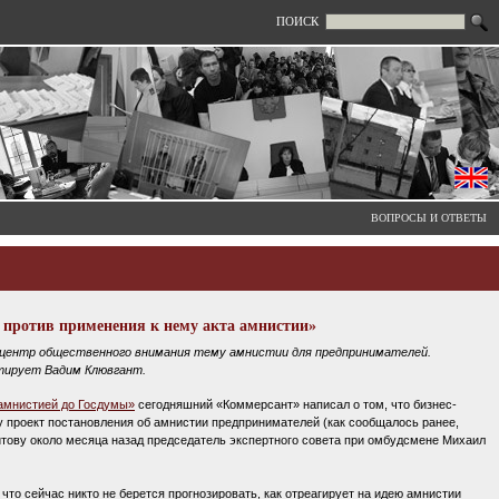
ПОИСК
ВОПРОСЫ И ОТВЕТЫ
л против применения к нему акта амнистии»
 центр общественного внимания тему амнистии для предпринимателей.
нтирует Вадим Клювгант.
 амнистией до Госдумы»
сегодняшний «Коммерсант» написал о том, что бизнес-
 проект постановления об амнистии предпринимателей (как сообщалось ранее,
тову около месяца назад председатель экспертного совета при омбудсмене Михаил
что сейчас никто не берется прогнозировать, как отреагирует на идею амнистии