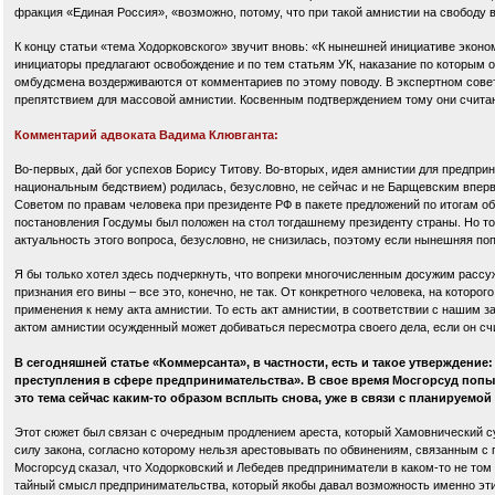
фракция «Единая Россия», «возможно, потому, что при такой амнистии на свободу 
К концу статьи «тема Ходорковского» звучит вновь: «К нынешней инициативе эконо
инициаторы предлагают освобождение и по тем статьям УК, наказание по которым
омбудсмена воздерживаются от комментариев по этому поводу. В экспертном совет
препятствием для массовой амнистии. Косвенным подтверждением тому они считаю
Комментарий адвоката Вадима Клювганта:
Во-первых, дай бог успехов Борису Титову. Во-вторых, идея амнистии для предприн
национальным бедствием) родилась, безусловно, не сейчас и не Барщевским вперв
Советом по правам человека при президенте РФ в пакете предложений по итогам о
постановления Госдумы был положен на стол тогдашнему президенту страны. Но тог
актуальность этого вопроса, безусловно, не снизилась, поэтому если нынешняя поп
Я бы только хотел здесь подчеркнуть, что вопреки многочисленным досужим рассу
признания его вины – все это, конечно, не так. От конкретного человека, на которо
применения к нему акта амнистии. То есть акт амнистии, в соответствии с нашим 
актом амнистии осужденный может добиваться пересмотра своего дела, если он сч
В сегодняшней статье «Коммерсанта», в частности, есть и такое утверждение
преступления в сфере предпринимательства». В свое время Мосгорсуд попы
это тема сейчас каким-то образом всплыть снова, уже в связи с планируемо
Этот сюжет был связан с очередным продлением ареста, который Хамовнический с
силу закона, согласно которому нельзя арестовывать по обвинениям, связанным с 
Мосгорсуд сказал, что Ходорковский и Лебедев предприниматели в каком-то не том
тайный смысл предпринимательства, который якобы давал возможность именно эти