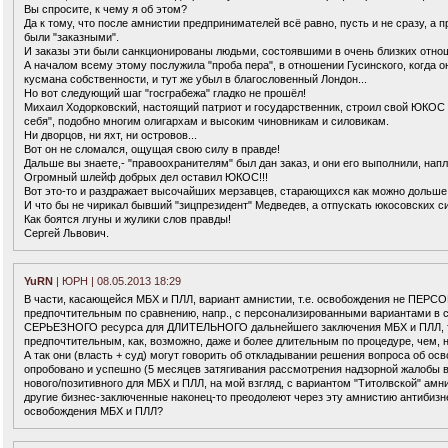
Вы спросите, к чему я об этом?
Да к тому, что после амнистии предпринимателей всё равно, пусть и не сразу, а
были "заказными".
И заказы эти были санкционированы людьми, состоявшими в очень близких отно
А началом всему этому послужила "проба пера", в отношении Гусинского, когда о
кусмана собственности, и тут же убыл в благословенный Лондон...
Но вот следующий шаг "госграбежа" гладко не прошёл!
Михаил Ходорковский, настоящий патриот и государственник, строил свой ЮКОС 
себя", подобно многим олигархам и высоким чиновникам и силовикам.
Ни дворцов, ни яхт, ни островов...
Вот он не сломался, ощущая свою силу в правде!
Дальше вы знаете,- "правоохранителям" был дан заказ, и они его выполнили, напл
Огромный шлейф добрых дел оставил ЮКОС!!!
Вот это-то и раздражает высочайших мерзавцев, старающихся как можно дольше
И что бы не чирикал бывший "зицпрезидент" Медведев, а отпускать юкосовских с
Как боятся лгуны и жулики слов правды!
Сергей Львович.
YuRN
| ЮРН | 08.05.2013 18:29
В части, касающейся МБХ и ПЛЛ, вариант амнистии, т.е. освобождения не ПЕРС
предпочтительным по сравнению, напр., с персонализированными вариантами в с
СЕРЬЕЗНОГО ресурса для ДЛИТЕЛЬНОГО дальнейшего заключения МБХ и ПЛЛ, то 
предпочтительным, как, возможно, даже и более длительным по процедуре, чем,
А так они (власть + суд) могут говорить об откладывании решения вопроса об осв
опробовано и успешно (5 месяцев затягивания рассмотрения надзорной жалобы в
нового/позитивного для МБХ и ПЛЛ, на мой взгляд, с вариантом "Титолвской" амни
другие бизнес-заключенные наконец-то преодолеют через эту амнистию антибиз
освобождения МБХ и ПЛЛ?