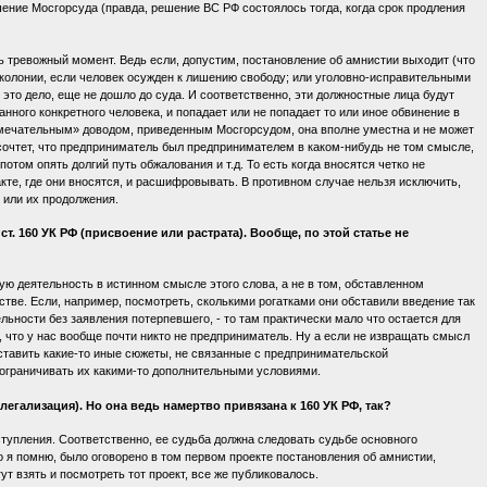
ение Мосгорсуда (правда, решение ВС РФ состоялось тогда, когда срок продления
сть тревожный момент. Ведь если, допустим, постановление об амнистии выходит (что
колонии, если человек осужден к лишению свободу; или уголовно-исправительными
это дело, еще не дошло до суда. И соответственно, эти должностные лица будут
ного конкретного человека, и попадает или не попадает то или иное обвинение в
амечательным» доводом, приведенным Мосгорсудом, она вполне уместна и не может
е сочтет, что предприниматель был предпринимателем в каком-нибудь не том смысле,
потом опять долгий путь обжалования и т.д. То есть когда вносятся четко не
акте, где они вносятся, и расшифровывать. В противном случае нельзя исключить,
й или их продолжения.
 160 УК РФ (присвоение или растрата). Вообще, по этой статье не
ю деятельность в истинном смысле этого слова, а не в том, обставленном
стве. Если, например, посмотреть, сколькими рогатками они обставили введение так
ьности без заявления потерпевшего, - то там практически мало что остается для
о, что у нас вообще почти никто не предприниматель. Ну а если не извращать смысл
дставить какие-то иные сюжеты, не связанные с предпринимательской
е ограничивать их какими-то дополнительными условиями.
легализация). Но она ведь намертво привязана к 160 УК РФ, так?
тупления. Соответственно, ее судьба должна следовать судьбе основного
ко я помню, было оговорено в том первом проекте постановления об амнистии,
т взять и посмотреть тот проект, все же публиковалось.