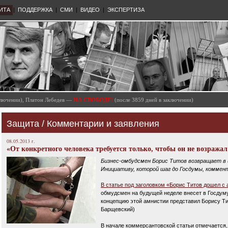
ИТА
|
ПОДДЕРЖКА
|
СМИ
|
ВИДЕО
|
ЭКСПЕРТИЗА
аключении), Платон Лебедев —
НА СВОБОДЕ!
(после 3859 дней в заключении)
Защита
/
Комментарии и заявления
08.05.2013 г.
«От конкретного человека требуется только, чтобы он не возража
Бизнес-омбудсмен Борис Титов возвращает в
Инициативу, которой шаг до Госдумы, комме
В статье под заголовком «Борис Титов дошел с
обмудсмен на будущей неделе внесет в Госдуму
концепцию этой амнистии представил Борису Ти
Барщевский)
В начале коммерсантовской статьи отмечается, 