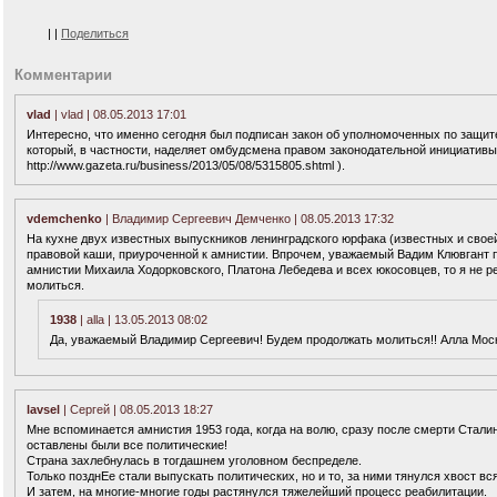
|
|
Поделиться
Комментарии
vlad
| vlad | 08.05.2013 17:01
Интересно, что именно сегодня был подписан закон об уполномоченных по защите
который, в частности, наделяет омбудсмена правом законодательной инициативы 
http://www.gazeta.ru/business/2013/05/08/5315805.shtml ).
vdemchenko
| Владимир Сергеевич Демченко | 08.05.2013 17:32
На кухне двух известных выпускников ленинградского юрфака (известных и свое
правовой каши, приуроченной к амнистии. Впрочем, уважаемый Вадим Клювгант пр
амнистии Михаила Ходорковского, Платона Лебедева и всех юкосовцев, то я не 
молиться.
1938
| alla | 13.05.2013 08:02
Да, уважаемый Владимир Сергеевич! Будем продолжать молиться!! Алла Мос
lavsel
| Сергей | 08.05.2013 18:27
Мне вспоминается амнистия 1953 года, когда на волю, сразу после смерти Стали
оставлены были все политические!
Страна захлебнулась в тогдашнем уголовном беспределе.
Только позднЕе стали выпускать политических, но и то, за ними тянулся хвост вс
И затем, на многие-многие годы растянулся тяжелейший процесс реабилитации.