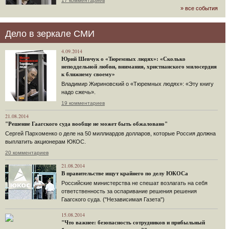
17 комментариев
» все события
Дело в зеркале СМИ
4.09.2014
Юрий Шевчук о «Тюремных людях»: «Сколько
неподдельной любви, внимания, христианского милосердия
к ближнему своему»
Владимир Жириновский о «Тюремных людях»: «Эту книгу
надо сжечь».
19 комментариев
21.08.2014
"Решение Гаагского суда вообще не может быть обжаловано"
Сергей Пархоменко о деле на 50 миллиардов долларов, которые Россия должна
выплатить акционерам ЮКОС.
20 комментариев
21.08.2014
В правительстве ищут крайнего по делу ЮКОСа
Российские министерства не спешат возлагать на себя
ответственность за оспаривание решения решения
Гаагского суда. ("Независимая Газета")
15.08.2014
"Что важнее: безопасность сотрудников и прибыльный