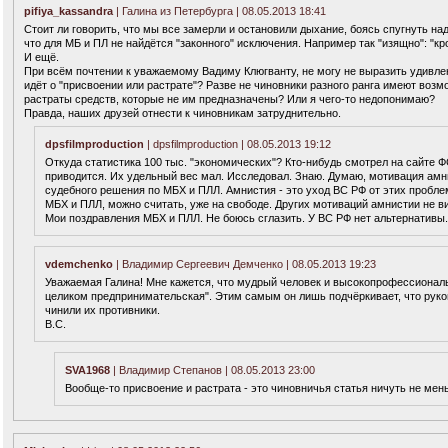
pifiya_kassandra
| Галина из Петербурга | 08.05.2013 18:41
Стоит ли говорить, что мы все замерли и остановили дыхание, боясь спугнуть на
что для МБ и ПЛ не найдётся "законного" исключения. Например так "изящно": "кр
И ещё.
При всём почтении к уважаемому Вадиму Клюгванту, не могу не выразить удивле
идёт о "присвоении или растрате"? Разве не чиновники разного ранга имеют воз
растраты средств, которые не им предназначены? Или я чего-то недопонимаю?
Правда, наших друзей отнести к чиновникам затруднительно.
dpsfilmproduction
| dpsfilmproduction | 08.05.2013 19:12
Откуда статистика 100 тыс. "экономических"? Кто-нибудь смотрел на сайте ФС
приводится. Их удельный вес мал. Исследовал. Знаю. Думаю, мотивация ам
судебного решения по МБХ и ПЛЛ. Амнистия - это уход ВС РФ от этих пробле
МБХ и ПЛЛ, можно считать, уже на свободе. Других мотиваций амнистии не в
Мои поздравления МБХ и ПЛЛ. Не боюсь сглазить. У ВС РФ нет альтернативы.
vdemchenko
| Владимир Сергеевич Демченко | 08.05.2013 19:23
Уважаемая Галина! Мне кажется, что мудрый человек и высокопрофессиональн
целиком предпринимательская". Этим самым он лишь подчёркивает, что рук
чинили их противники.
В.С.
SVA1968
| Владимир Степанов | 08.05.2013 23:00
Вообще-то присвоение и растрата - это чиновничья статья ничуть не ме