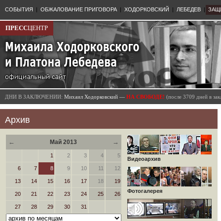
СОБЫТИЯ
|
ОБЖАЛОВАНИЕ ПРИГОВОРА
|
ХОДОРКОВСКИЙ
|
ЛЕБЕДЕВ
|
ЗАЩ
ПРЕСС
ЦЕНТР
ДНИ В ЗАКЛЮЧЕНИИ:
Михаил Ходорковский —
НА СВОБОДЕ!
(после 3709 дней в з
Архив
←
→
Май 2013
1
2
3
4
5
Видеоархив
6
7
8
9
10
11
12
13
14
15
16
17
18
19
Фотогалерея
20
21
22
23
24
25
26
27
28
29
30
31