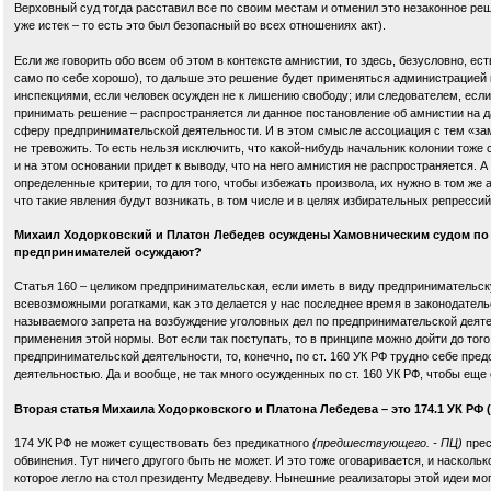
Верховный суд тогда расставил все по своим местам и отменил это незаконное реш
уже истек – то есть это был безопасный во всех отношениях акт).
Если же говорить обо всем об этом в контексте амнистии, то здесь, безусловно, е
само по себе хорошо), то дальше это решение будет применяться администрацией 
инспекциями, если человек осужден не к лишению свободу; или следователем, если 
принимать решение – распространяется ли данное постановление об амнистии на дан
сферу предпринимательской деятельности. И в этом смысле ассоциация с тем «з
не тревожить. То есть нельзя исключить, что какой-нибудь начальник колонии тож
и на этом основании придет к выводу, что на него амнистия не распространяется. А 
определенные критерии, то для того, чтобы избежать произвола, их нужно в том же 
что такие явления будут возникать, в том числе и в целях избирательных репресси
Михаил Ходорковский и Платон Лебедев осуждены Хамовническим судом по ст.
предпринимателей осуждают?
Статья 160 – целиком предпринимательская, если иметь в виду предпринимательску
всевозможными рогатками, как это делается у нас последнее время в законодатель
называемого запрета на возбуждение уголовных дел по предпринимательской деятел
применения этой нормы. Вот если так поступать, то в принципе можно дойти до тог
предпринимательской деятельности, то, конечно, по ст. 160 УК РФ трудно себе пре
деятельностью. Да и вообще, не так много осужденных по ст. 160 УК РФ, чтобы ещ
Вторая статья Михаила Ходорковского и Платона Лебедева – это 174.1 УК РФ (
174 УК РФ не может существовать без предикатного
(предшествующего. - ПЦ)
прес
обвинения. Тут ничего другого быть не может. И это тоже оговаривается, и насколь
которое легло на стол президенту Медведеву. Нынешние реализаторы этой идеи могу