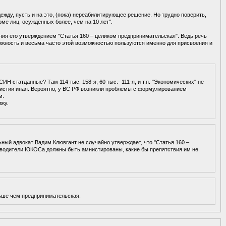
дежду, пусть и на это, (пока) нереабилитирующее решение. Но трудно поверить,
оме лиц, осуждённых более, чем на 10 лет".
ния его утверждением "Статья 160 – целиком предпринимательская". Ведь речь
можность и весьма часто этой возможностью пользуются именно для присвоения и
ИН статданные? Там 114 тыс. 158-я, 60 тыс.- 111-я, и т.п. "Экономических" не
нистии иная. Вероятно, у ВС РФ возникли проблемы с формулированием
м.
ижу.
ый адвокат Вадим Клювгант не случайно утверждает, что "Статья 160 –
оводители ЮКОСа должны быть амнистированы, какие бы препятствия им не
ньше чем предпринимательская.