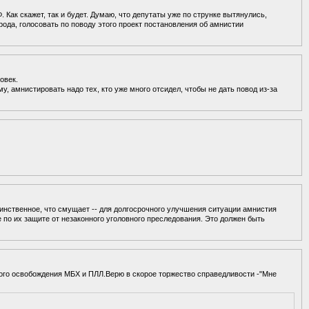
 Как скажет, так и будет. Думаю, что депутаты уже по струнке вытянулись,
рода, голосовать по поводу этого проект постановления об амнистии
овек.
у, амнистировать надо тех, кто уже много отсидел, чтобы не дать повод из-за
инственное, что смущает -- для долгосрочного улучшения ситуации амнистия
 по их защите от незаконного уголовного преследования. Это должен быть
ного освобождения МБХ и ПЛЛ.Верю в скорое торжество справедливости -"Мне