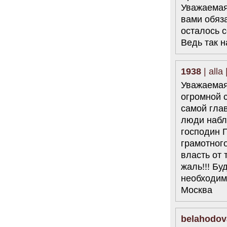
Уважаемая
вами обяз
осталось с
Ведь так 
1938
| alla
Уважаемая
огромной 
самой гла
люди набл
господин 
грамотног
власть от 
жаль!!! Бу
необходим
Москва
belahodov