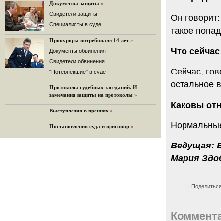
«Дождь»).
Документы защиты
»
32 комментария
Cвидетели защиты
Он говорит:
12.08.2014
Cпециалисты в суде
такое попад
Граждане не хотят платить по счетам ЮКОСа
Прокуроры потребовали 14 лет
»
Решение Гаагского суда о компенсации $50 млрд
поддержали 12%.
Что сейчас
Документы обвинения
129 комментариев
Свидетели обвинения
Сейчас, гов
11.08.2014
"Потерпевшие" в суде
«Светлая Вам память, Марина Филипповна!»
остальное в
Протоколы судебных заседаний. И
Вечер у Ходорковских. Вспоминает Иван Стариков.
замечания защиты на протоколы
»
19 комментариев
Каковы от
Выступления в прениях
»
11.08.2014
«Удивительно сильная, мощная и
Нормальные
Постановления суда и приговор
»
достойная только преклонения
женщина»
Гости и ведущие «Эха Москвы» чтут
Ведущая: 
память Марины Филипповны.
Мария Здоб
10 комментариев
6.08.2014
Марина Филипповна Ходорковская:
|
|
Поделитьс
«Я долго была молодой!»
"Новая" рассказывает о судьбе
Марины Филипповны и публикует ее
Коммент
максимы.