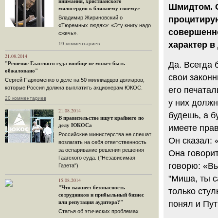
внимания, христианского
Шмидтом. О
милосердия к ближнему своему»
процитирую
Владимир Жириновский о
«Тюремных людях»: «Эту книгу надо
совершенно
сжечь».
характер в
19 комментариев
21.08.2014
Да. Всегда 
"Решение Гаагского суда вообще не может быть
обжаловано"
свои законн
Сергей Пархоменко о деле на 50 миллиардов долларов,
которые Россия должна выплатить акционерам ЮКОС.
его печатал
20 комментариев
у них должн
21.08.2014
будешь, а б
В правительстве ищут крайнего по
делу ЮКОСа
имеете прав
Российские министерства не спешат
Он сказал: 
возлагать на себя ответственность
за оспаривание решения решения
Она говорит
Гаагского суда. ("Независимая
говорю: «Вы
Газета")
"Миша, ты с
15.08.2014
"Что важнее: безопасность
только стул
сотрудников и прибыльный бизнес
или репутация аудитора?"
понял и Пут
Статья об этических проблемах