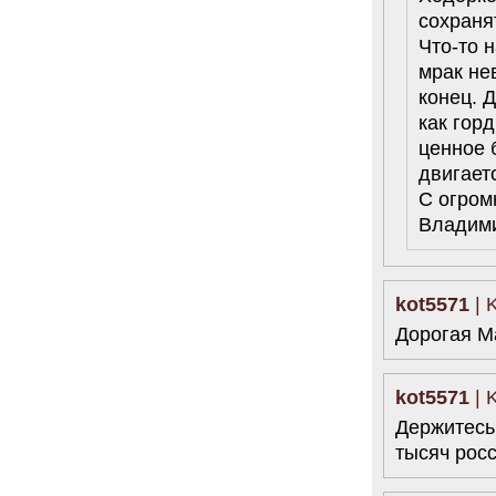
сохраня
Что-то 
мрак не
конец. 
как гор
ценное б
двигает
С огром
Владими
kot5571
| 
Дорогая М
kot5571
| 
Держитесь
тысяч росс