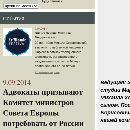
Аудиозаписи
События
9.09.2014
Анонс: Лекция Михаила
Ходорковского
20 сентября Михаил Ходорковский
выступит с публичной лекцией в
Париже в рамках трехдневного
фестиваля, организованного
ежедневной газетой Ле Монд и
посвященного ее 70-летию.
25 комментариев
9.09.2014
Ведущая: 
студии Ма
Адвокаты призывают
Михаила Хо
Комитет министров
сыном. По
Совета Европы
Борисович
нашей ком
потребовать от России