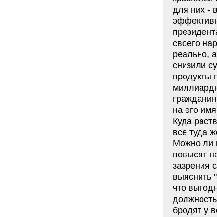
для них - 
эффективн
президент
своего нар
реально, а
снизили с
продукты п
миллиардн
гражданина
на его им
Куда раст
все туда ж
Можно ли 
повысят на
зазрения с
выяснить 
что выгод
должность
бродят у в