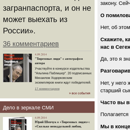
закону. Сейч
загранпаспорта, и он не
О помилова
может выехать из
Нет, об это
России».
Скажите, к
36 комментариев
нас в Сеге
4.09.2014
Да, это я з
"Тюремные люди" с автографом
автора
Участвуйте в конкурсе издательства
Разговарив
"Альпина Паблишер". 20 подписанных
Михаилом Ходорковским
Нет, у него
экземпляров книги ждут победителей.
17 комментариев
старший сын
» все события
Часто вы 
Дело в зеркале СМИ
Полагается 
4.09.2014
Юрий Шевчук о «Тюремных людях»:
Мы в конц
«Сколько неподдельной любви,