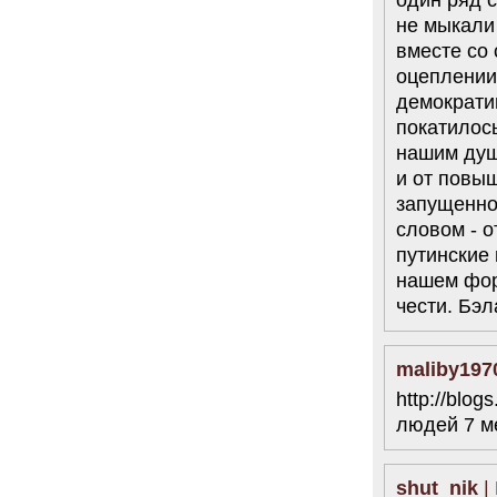
не мыкали 
вместе со
оцеплении
демократию
покатилось
нашим душ
и от повыш
запущенно
словом - о
путинские 
нашем фор
чести. Бэл
maliby197
http://blo
людей 7 ме
shut_nik
|