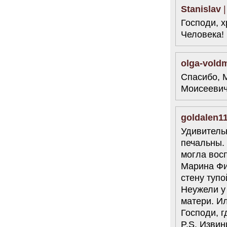
Stanislav
|
Господи, 
Человека!
olga-vold
Спасибо, 
Моисеевич
goldalen1
Удивительн
печальны. 
могла восп
Марина Фил
стену тупо
Неужели у
матери. Ил
Господи, 
P.S. Извин