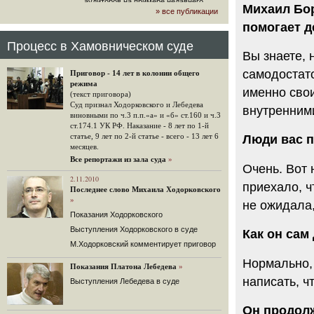
аудиторов на примере недавнего
Михаил Бор
» все публикации
громкого арбитражного решения по
ЮКОСу. (navalny.com)
помогает 
30 комментариев
Процесс в Хамовническом суде
Вы знаете, 
15.08.2014
"Инвесторы, подвергшиеся жестоким
самодостато
Приговор - 14 лет в колонии общего
конфискационным санкциям со
режима
стороны государства, оказались под
именно сво
(текст приговора)
защитой арбитражного суда"
Суд признал Ходорковского и Лебедева
внутренним
Швейцарская газета "Neue Zuercher
виновными по ч.3 п.п.«а» и «б» ст.160 и ч.3
Zeitung" о гаагском судебном
ст.174.1 УК РФ. Наказание - 8 лет по 1-й
решении.
статье, 9 лет по 2-й статье - всего - 13 лет 6
Люди вас 
месяцев.
48 комментариев
Все репортажи из зала суда
»
Очень. Вот 
14.08.2014
Не исключил
2.11.2010
приехало, ч
Последнее слово Михаила Ходорковского
Владимир Путин допускает, что Россия может выйти из-
»
не ожидала,
под юрисдикции ЕСПЧ.
Показания Ходорковского
88 комментариев
Выступления Ходорковского в суде
Как он сам
14.08.2014
М.Ходорковский комментирует приговор
Нарулил
Игорь Сечин просит о помощи.
Нормально, 
Показания Платона Лебедева
»
Ссылаясь на санкции, глава
написать, ч
Выступления Лебедева в суде
«Роснефти» хочет выбить из фонда
национального благосостояния 1,5
трлн рублей («Ведомости» и
Он продол