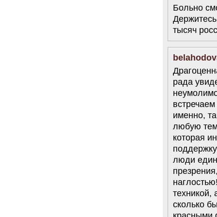
Больно см
Держитесь
тысяч росс
belahodov
Драгоценн
рада увид
неумолимо
встречаем 
именно, та
любую тему
которая ин
поддержку
люди един
презрения
наглостью
техникой, 
сколько бы
красными 