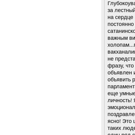
Глубокоув
за лестны
на сердце 
постоянно 
сатанинск
важным ви
холопам..
вакханали
не предст
фразу, что
объявлен 
объявить 
парламент
еще умные
личность!
эмоционал
поздравле
ясно! Это 
таких люде
один ряд с