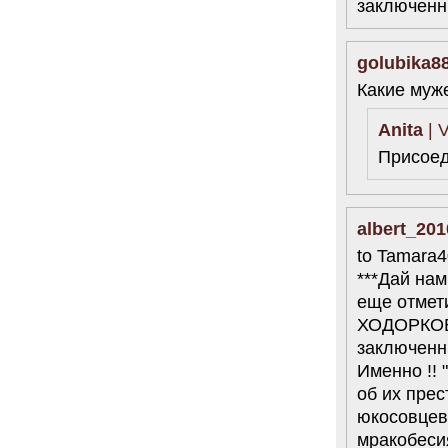
заключенн
golubika8
Какие муж
Anita
| V
Присоед
albert_201
to Tamara4
***Дай на
еще отме
ХОДОРКОВ
заключенны
Именно !! 
об их пр
юкосовцев 
мракобеси