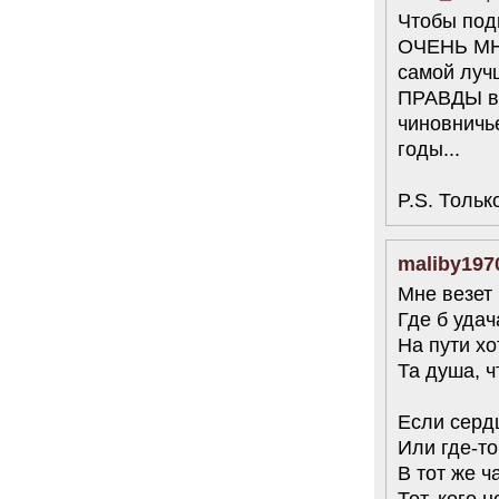
Чтобы под
ОЧЕНЬ МНО
самой луч
ПРАВДЫ в 
чиновничье
годы...
P.S. Тольк
maliby197
Мне везет
Где б удач
На пути хо
Та душа, ч
Если серд
Или где-то
В тот же ч
Тот, кого 