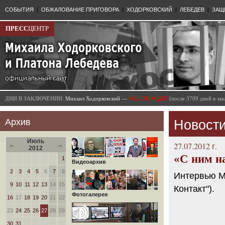
СОБЫТИЯ
|
ОБЖАЛОВАНИЕ ПРИГОВОРА
|
ХОДОРКОВСКИЙ
|
ЛЕБЕДЕВ
|
ЗАЩ
ПРЕСС
ЦЕНТР
ДНИ В ЗАКЛЮЧЕНИИ:
Михаил Ходорковский —
НА СВОБОДЕ!
(после 3709 дней в з
Архив
Новости
Июль
←
→
27.07.2012 г.
2012
«С ним н
1
Видеоархив
2
3
4
5
6
7
8
Интервью М
9
10
11
12
13
14
15
Контакт").
Фотогалерея
16
17
18
19
20
21
22
23
24
25
26
27
28
29
30
31