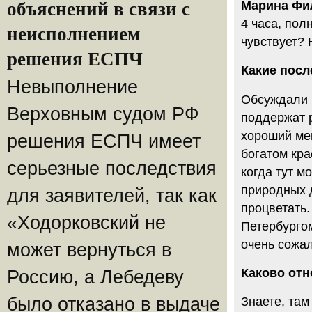
Марина Фи
объяснений в связи с
4 часа, пол
неисполнением
чувствует? Н
решения ЕСПЧ
Какие посл
Невыполнение
Обсуждали п
Верховным судом РФ
поддержат р
хороший мен
решения ЕСПЧ имеет
богатом кра
серьезные последствия
когда тут м
природных д
для заявителей, так как
процветать.
«Ходорковский не
Петербургом
очень сожал
может вернуться в
Каково отн
Россию, а Лебедеву
было отказано в выдаче
Знаете, там