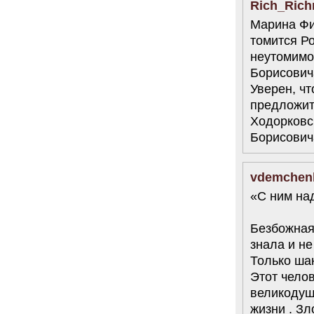
Rich_Ric
Марина Фил
томится Ро
неутомимо
Борисович
Уверен, чт
предложит
Ходорковс
Борисович
vdemchen
«С ним на
Безбожная 
знала и не
Только шан
Этот чело
великодуши
жизни . Зл