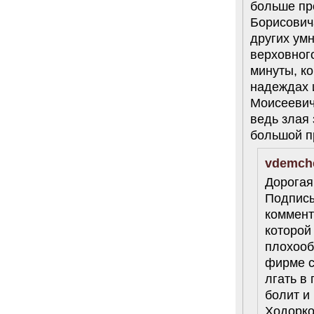
больше пр
Борисович
других умн
верховного
минуты, ко
надеждах 
Моисеевиче
ведь злая 
большой п
vdemch
Дорогая
Подписы
коммент
которой
плохооб
фирме с
лгать в 
болит и
Ходорко