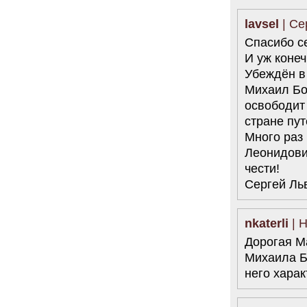
34 комментария
lavsel
| Се
6.08.2014
"Марина Ходорковская была
Спасибо с
идеальной матерью"
И уж коне
Дмитрий Быков о том, что Марина
Филипповна умела давать своей
Убеждён в 
семье ощущение правды.
Михаил Бо
12 комментариев
освободит
5.08.2014
стране пу
Она побыла с ним, свободным, немного. Несправедливо
немного
Много раз
Марину Филипповну вспоминает журналист Вера
Леонидович
Челищева.
чести!
19 комментариев
Сергей Ль
4.08.2014
"Основной вывод третейского суда: главной целью России
было не собрать налоги, а обанкротить ЮКОС и
завладеть его активами"
nkaterli
| Н
"Ведомости" о деталях громкого судебного решения.
Дорогая М
15 комментариев
Михаила Б
него харак