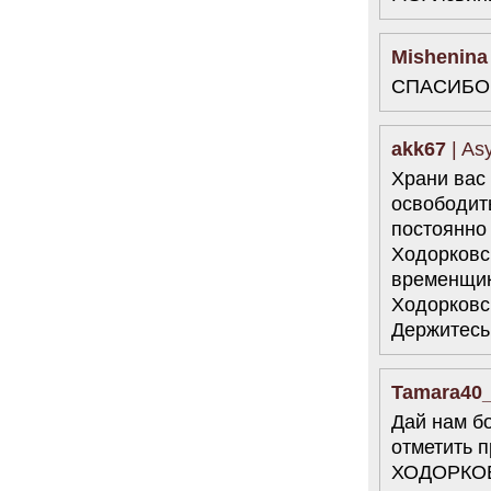
Mishenina
СПАСИБО!!!!
akk67
| As
Храни вас
освободит
постоянно
Ходорковс
временщик.
Ходорковск
Держитесь!
Tamara40
Дай нам б
отметить
ХОДОРКОВ