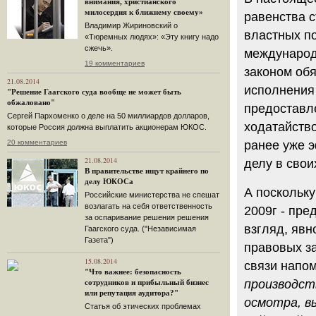
внимания, христианского
милосердия к ближнему своему»
равенства с
Владимир Жириновский о
властных п
«Тюремных людях»: «Эту книгу надо
сжечь».
международ
19 комментариев
законом об
21.08.2014
исполнения
"Решение Гаагского суда вообще не может быть
обжаловано"
предоставл
Сергей Пархоменко о деле на 50 миллиардов долларов,
ходатайство
которые Россия должна выплатить акционерам ЮКОС.
ранее уже 
20 комментариев
21.08.2014
делу в свои
В правительстве ищут крайнего по
делу ЮКОСа
А поскольку
Российские министерства не спешат
возлагать на себя ответственность
2009г - пр
за оспаривание решения решения
взгляд, яв
Гаагского суда. ("Независимая
Газета")
правовых за
15.08.2014
связи напом
"Что важнее: безопасность
производст
сотрудников и прибыльный бизнес
или репутация аудитора?"
осмотра, в
Статья об этических проблемах