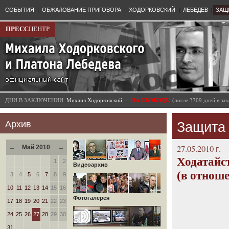
СОБЫТИЯ
|
ОБЖАЛОВАНИЕ ПРИГОВОРА
|
ХОДОРКОВСКИЙ
|
ЛЕБЕДЕВ
|
ЗАЩ
ПРЕСС
ЦЕНТР
ДНИ В ЗАКЛЮЧЕНИИ:
Михаил Ходорковский —
НА СВОБОДЕ!
(после 3709 дней в з
Архив
Защита
←
→
27.05.2010 г.
Май 2010
Ходатайс
1
2
Видеоархив
(в отнош
3
4
5
6
7
8
9
10
11
12
13
14
15
16
Фотогалерея
17
18
19
20
21
22
23
24
25
26
27
28
29
30
31