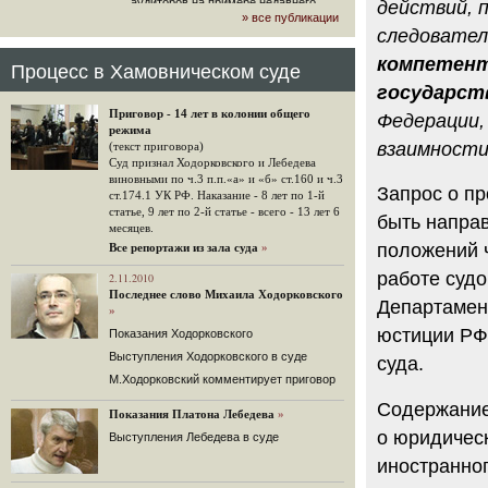
аудиторов на примере недавнего
действий, 
» все публикации
громкого арбитражного решения по
следовател
ЮКОСу. (navalny.com)
компетент
30 комментариев
Процесс в Хамовническом суде
15.08.2014
государс
"Инвесторы, подвергшиеся жестоким
Приговор - 14 лет в колонии общего
Федерации,
конфискационным санкциям со
режима
стороны государства, оказались под
взаимности
(текст приговора)
защитой арбитражного суда"
Суд признал Ходорковского и Лебедева
Швейцарская газета "Neue Zuercher
виновными по ч.3 п.п.«а» и «б» ст.160 и ч.3
Запрос о п
Zeitung" о гаагском судебном
ст.174.1 УК РФ. Наказание - 8 лет по 1-й
решении.
статье, 9 лет по 2-й статье - всего - 13 лет 6
быть направ
месяцев.
48 комментариев
положений ч
Все репортажи из зала суда
»
14.08.2014
работе суд
Не исключил
2.11.2010
Последнее слово Михаила Ходорковского
Владимир Путин допускает, что Россия может выйти из-
Департамен
»
под юрисдикции ЕСПЧ.
юстиции РФ.
Показания Ходорковского
88 комментариев
Выступления Ходорковского в суде
суда.
14.08.2014
М.Ходорковский комментирует приговор
Нарулил
Игорь Сечин просит о помощи.
Содержание
Показания Платона Лебедева
»
Ссылаясь на санкции, глава
о юридическ
Выступления Лебедева в суде
«Роснефти» хочет выбить из фонда
национального благосостояния 1,5
иностранног
трлн рублей («Ведомости» и