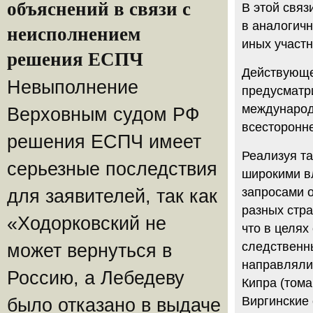
объяснений в связи с
В этой связ
в аналогичн
неисполнением
иных участ
решения ЕСПЧ
Действующе
Невыполнение
предусматр
международн
Верховным судом РФ
всесторонн
решения ЕСПЧ имеет
Реализуя т
серьезные последствия
широкими в
запросами 
для заявителей, так как
разных стра
«Ходорковский не
что в целях
следственн
может вернуться в
направляли
Россию, а Лебедеву
Кипра (тома
Виргинские о
было отказано в выдаче