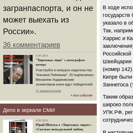
загранпаспорта, и он не
В ходе исп
государств
может выехать из
указало в о
России».
Так, напри
Харрис и Ка
36 комментариев
заключения
Российской
4.09.2014
"Тюремные люди" с автографом
Швейцарии 
автора
(номер 142)
Участвуйте в конкурсе издательства
"Альпина Паблишер". 20 подписанных
Кипре были 
Михаилом Ходорковским
Заннетоса (т
экземпляров книги ждут победителей.
17 комментариев
» все события
Таким образ
широко пол
Дело в зеркале СМИ
УПК РФ, ре
сотрудничес
4.09.2014
Юрий Шевчук о «Тюремных людях»:
«Сколько неподдельной любви,
В настояще