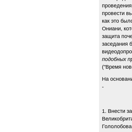
проведения
провести вы
как это был
Ониани, ко
защита поче
заседания б
видеодопро
подобных п
("Время нов
На основани
-
1. Внести з
Великобрит
Гололобова