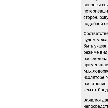
34 комментария
вопросы сви
6.08.2014
потерпевши
"Марина Ходорковская была
идеальной матерью"
сторон, оз
Дмитрий Быков о том, что Марина
подобной си
Филипповна умела давать своей
семье ощущение правды.
Соответств
12 комментариев
5.08.2014
судом межд
Она побыла с ним, свободным, немного. Несправедливо
быть указан
немного
Марину Филипповну вспоминает журналист Вера
режиме виде
Челищева.
расследова
19 комментариев
применялась
4.08.2014
"Основной вывод третейского суда: главной целью России
М.Б.Ходорк
было не собрать налоги, а обанкротить ЮКОС и
изоляторе г
завладеть его активами"
"Ведомости" о деталях громкого судебного решения.
расстояние 
15 комментариев
чем от Лон
Заявляя дан
непосредст