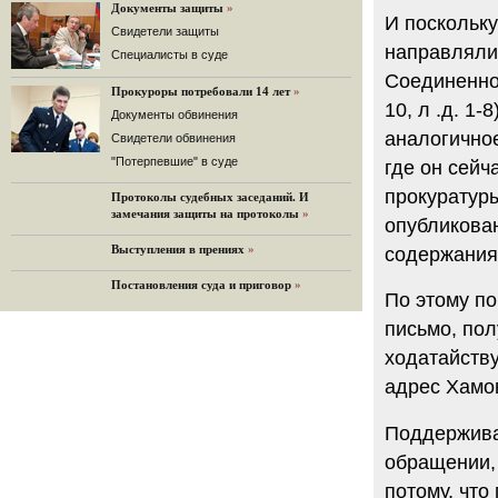
«Дождь»).
Документы защиты
»
И поскольк
32 комментария
Cвидетели защиты
направляли
12.08.2014
Cпециалисты в суде
Граждане не хотят платить по счетам ЮКОСа
Соединенно
Прокуроры потребовали 14 лет
»
Решение Гаагского суда о компенсации $50 млрд
10, л .д. 1
поддержали 12%.
Документы обвинения
129 комментариев
аналогично
Свидетели обвинения
11.08.2014
"Потерпевшие" в суде
где он сейч
«Светлая Вам память, Марина Филипповна!»
прокуратур
Протоколы судебных заседаний. И
Вечер у Ходорковских. Вспоминает Иван Стариков.
замечания защиты на протоколы
»
опубликова
19 комментариев
Выступления в прениях
»
содержания
11.08.2014
«Удивительно сильная, мощная и
Постановления суда и приговор
»
достойная только преклонения
По этому п
женщина»
Гости и ведущие «Эха Москвы» чтут
письмо, пол
память Марины Филипповны.
ходатайству
10 комментариев
адрес Хамов
6.08.2014
Марина Филипповна Ходорковская:
«Я долго была молодой!»
Поддержива
"Новая" рассказывает о судьбе
обращении, 
Марины Филипповны и публикует ее
максимы.
потому, что