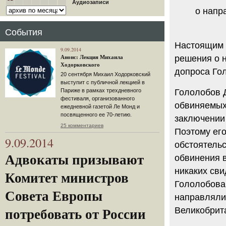
Аудиозаписи
о напр
События
Настоящим 
9.09.2014
решения о 
Анонс: Лекция Михаила
Ходорковского
допроса Го
20 сентября Михаил Ходорковский
выступит с публичной лекцией в
Париже в рамках трехдневного
Гололобов Д
фестиваля, организованного
обвиняемых
ежедневной газетой Ле Монд и
посвященного ее 70-летию.
заключении 
25 комментариев
Поэтому ег
9.09.2014
обстоятель
Адвокаты призывают
обвинения 
никаких сви
Комитет министров
Гололобова 
Совета Европы
направлялис
Великобрит
потребовать от России