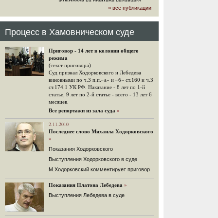
аудиторов на примере недавнего
» все публикации
громкого арбитражного решения по
ЮКОСу. (navalny.com)
30 комментариев
Процесс в Хамовническом суде
15.08.2014
"Инвесторы, подвергшиеся жестоким
Приговор - 14 лет в колонии общего
конфискационным санкциям со
режима
стороны государства, оказались под
(текст приговора)
защитой арбитражного суда"
Суд признал Ходорковского и Лебедева
Швейцарская газета "Neue Zuercher
виновными по ч.3 п.п.«а» и «б» ст.160 и ч.3
Zeitung" о гаагском судебном
ст.174.1 УК РФ. Наказание - 8 лет по 1-й
решении.
статье, 9 лет по 2-й статье - всего - 13 лет 6
месяцев.
48 комментариев
Все репортажи из зала суда
»
14.08.2014
Не исключил
2.11.2010
Последнее слово Михаила Ходорковского
Владимир Путин допускает, что Россия может выйти из-
»
под юрисдикции ЕСПЧ.
Показания Ходорковского
88 комментариев
Выступления Ходорковского в суде
14.08.2014
М.Ходорковский комментирует приговор
Нарулил
Игорь Сечин просит о помощи.
Показания Платона Лебедева
»
Ссылаясь на санкции, глава
Выступления Лебедева в суде
«Роснефти» хочет выбить из фонда
национального благосостояния 1,5
трлн рублей («Ведомости» и