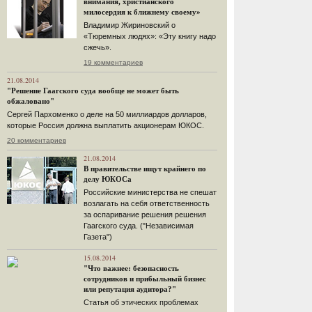
внимания, христианского
милосердия к ближнему своему»
Владимир Жириновский о
«Тюремных людях»: «Эту книгу надо
сжечь».
19 комментариев
21.08.2014
"Решение Гаагского суда вообще не может быть
обжаловано"
Сергей Пархоменко о деле на 50 миллиардов долларов,
которые Россия должна выплатить акционерам ЮКОС.
20 комментариев
21.08.2014
В правительстве ищут крайнего по
делу ЮКОСа
Российские министерства не спешат
возлагать на себя ответственность
за оспаривание решения решения
Гаагского суда. ("Независимая
Газета")
15.08.2014
"Что важнее: безопасность
сотрудников и прибыльный бизнес
или репутация аудитора?"
Статья об этических проблемах