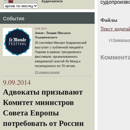
судопроизво
Аудиозаписи
События
Файлы
Текст ходата
9.09.2014
Анонс: Лекция Михаила
Ходорковского
|
|
Поделитьс
20 сентября Михаил Ходорковский
выступит с публичной лекцией в
Париже в рамках трехдневного
Коммент
фестиваля, организованного
ежедневной газетой Ле Монд и
посвященного ее 70-летию.
25 комментариев
9.09.2014
Адвокаты призывают
Комитет министров
Совета Европы
потребовать от России