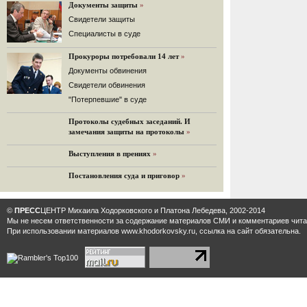
«Дождь»).
Документы защиты
»
32 комментария
Cвидетели защиты
12.08.2014
Cпециалисты в суде
Граждане не хотят платить по счетам ЮКОСа
Прокуроры потребовали 14 лет
»
Решение Гаагского суда о компенсации $50 млрд
поддержали 12%.
Документы обвинения
129 комментариев
Свидетели обвинения
11.08.2014
"Потерпевшие" в суде
«Светлая Вам память, Марина Филипповна!»
Протоколы судебных заседаний. И
Вечер у Ходорковских. Вспоминает Иван Стариков.
замечания защиты на протоколы
»
19 комментариев
Выступления в прениях
»
11.08.2014
«Удивительно сильная, мощная и
Постановления суда и приговор
»
достойная только преклонения
женщина»
Гости и ведущие «Эха Москвы» чтут
©
ПРЕСС
ЦЕНТР Михаила Ходорковского и Платона Лебедева, 2002-2014
память Марины Филипповны.
Мы не несем ответственности за содержание материалов CМИ и комментариев читат
10 комментариев
При использовании материалов www.khodorkovsky.ru, ссылка на сайт обязательна.
6.08.2014
Марина Филипповна Ходорковская:
«Я долго была молодой!»
"Новая" рассказывает о судьбе
Марины Филипповны и публикует ее
максимы.