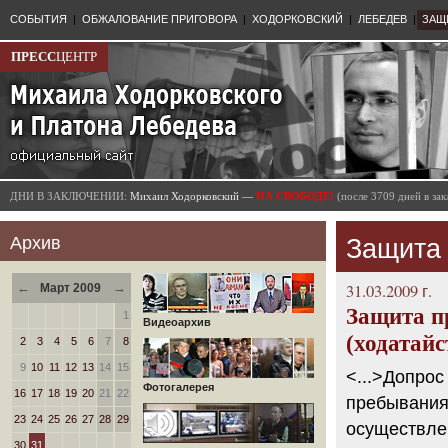
СОБЫТИЯ
|
ОБЖАЛОВАНИЕ ПРИГОВОРА
|
ХОДОРКОВСКИЙ
|
ЛЕБЕДЕВ
|
ЗАЩ
ПРЕСС
ЦЕНТР
ДНИ В ЗАКЛЮЧЕНИИ:
Михаил Ходорковский —
НА СВОБОДЕ!
(после 3709 дней в з
Архив
Защита
←
→
31.03.2009 г.
Март 2009
Защита п
1
Видеоархив
(ходатайс
2
3
4
5
6
7
8
9
10
11
12
13
14
15
<...>Допрос
Фотогалерея
16
17
18
19
20
21
22
пребывания
23
24
25
26
27
28
29
осуществле
30
31